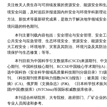
关注攸关人类生存与可持续发展的资源安全、能源安全和生
境安全问题，及时追踪并报道国内外安全与环境学科新理论
方法、新技术等最新研究成果，是致力于解决地学领域安全
境问题的特色期刊。
本刊主要刊载内容包括
：
安全理论与安全管理、安全工
公共安全与应急管理、生态环境安全、资源安全、能源安全
大工程安全
；
环境地学、灾害及其防治、环境污染及其防治
境保护与生态修复
；
等等。
本刊目前为中国科学引文数据库
(CSCD)
来源期刊、中
心期刊、中国科技核心期刊、
RCCSE
中国核心学术期刊
(A)
选中国科协《安全科学领域高质量科技期刊分级目录》
T1
级
刊、《科技期刊世界影响力指数
(WJCI)
报告》
；
被美国《化
摘》
(CA)
、俄罗斯《文摘杂志》
(PЖ)
、《日本科学技术振兴
团
(
中国
)
数据库》
(JSTChina)
等国际权威数据库收录。
本刊适合科研院所、大专院校、政府部门、厂矿企业的
专业人员阅读和参考。